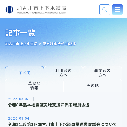
記事一覧
加古川市上下水道局
>
配水課維持係 の記事
利用者の
事業者の
すべて
方へ
方へ
重要な
その他
情報
2026.
08.07
令和8年熊本地震被災地支援に係る職員派遣
2026.
08.04
令和8年度第1回加古川市上下水道事業運営審議会について