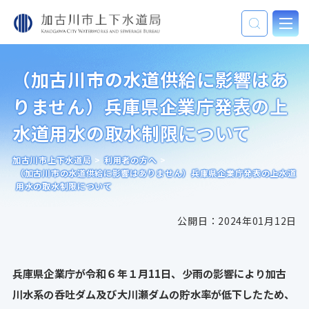
（加古川市の水道供給に影響はあ
りません）兵庫県企業庁発表の上
水道用水の取水制限について
加古川市上下水道局
>
利用者の方へ
>
（加古川市の水道供給に影響はありません）兵庫県企業庁発表の上水道
用水の取水制限について
公開日：
2024年01月12日
兵庫県企業庁が令和６年１月11日、少雨の影響により加古
川水系の呑吐ダム及び大川瀬ダムの貯水率が低下したため、